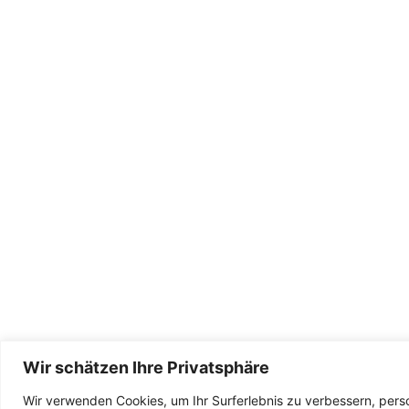
Wir müssen als Region solidarisch
zusammenstehen! ✊🌻 Gestern liefen
Querdenker*innen,…
Weiterlesen
Wir schätzen Ihre Privatsphäre
Wir verwenden Cookies, um Ihr Surferlebnis zu verbessern, pers