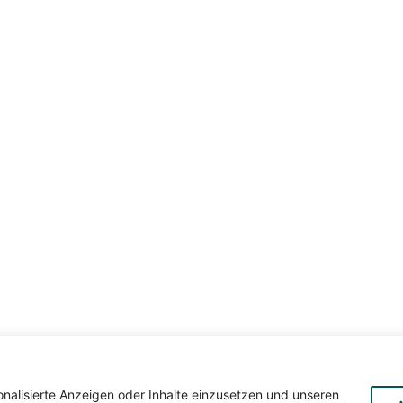
Te
Die Seite wird betreut von
💚
onalisierte Anzeigen oder Inhalte einzusetzen und unseren